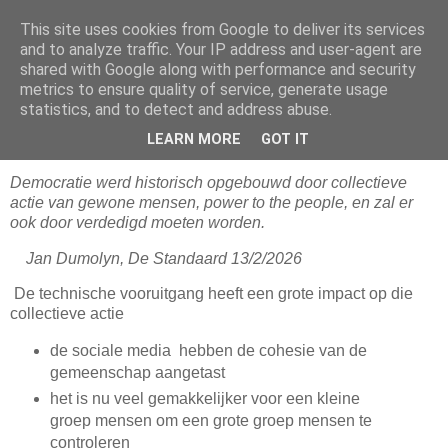
This site uses cookies from Google to deliver its services
Blogrijk
and to analyze traffic. Your IP address and user-agent are
shared with Google along with performance and security
metrics to ensure quality of service, generate usage
statistics, and to detect and address abuse.
21 February 2026
De macht van de straat
LEARN MORE
GOT IT
Democratie werd historisch opgebouwd door collectieve
actie van gewone mensen, power to the people, en zal er
ook door verdedigd moeten worden.
Jan Dumolyn, De Standaard 13/2/2026
De technische vooruitgang heeft een grote impact op die
collectieve actie
de sociale media hebben de cohesie van de
gemeenschap aangetast
het is nu veel gemakkelijker voor een kleine
groep mensen om een grote groep mensen te
controleren