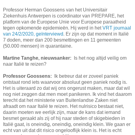
Professor Herman Goossens van het Universitair
Ziekenhuis Antwerpen is coördinator van PREPARE, het
platform van de Europese Unie voor Europese paraatheid
tegen opkomende epidemieën. Hij werd in het
VRT journaal
van 24/2/2020, geïnterviewd
. Er zijn op dat moment in Italië
7 doden, meer dan 200 besmettingen en 11 gemeenten
(50.000 mensen) in quarantaine.
Martine Tanghe, nieuwsanker:
Is het nog altijd veilig om
naar Italië te reizen?
Professor Goossens:
Ik betreur dat er zoveel paniek
ontstaat rond iets waarvoor absoluut geen paniek nodig is.
Het is uiteraard zo dat wij ons ongerust maken, maar dat wil
nog niet zeggen dat men moet panikeren. Ik vind het daarom
terecht dat het ministerie van Buitenlandse Zaken niet
afraadt om naar Italië te reizen. Het nulrisico bestaat niet,
daarin moeten we eerlijk zijn, maar de kans dat iemand
besmet geraakt als zij of hij naar steden of skigebieden in
Italië gaat, is oneindig, oneindig, oneindig klein. We gaan er
echt van uit dat dit risico ongelooflijk klein is. Het is echt