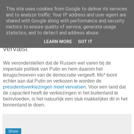
This site uses cookies from Google to deliver its services
Blogrijk
and to analyze traffic. Your IP address and user-agent are
shared with Google along with performance and security
metrics to ensure quality of service, generate usage
statistics, and to detect and address abuse.
6 April 2018
Russische presidentsverkiezingen
LEARN MORE
GOT IT
vervalst
We veronderstellen dat de Russen wel varen bij de
imperiale politiek van Putin en hem daarom het
terugschroeven van de democratie vergeeft. Mo* toont
echter aan dat Putin on verkozen te worden de
presidentsverkiezingen moet vervalsen
. Voor een land dat
de capaciteit heeft de verkiezingen in het buitenland te
beïnvloeden, is het natuurlijk een stuk makkelijker dit in het
binnenland te doen.
Share