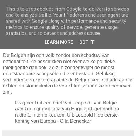
This site uses cookies from Google to deliver its services
Blogrijk
and to analyze traffic. Your IP address and user-agent are
shared with Google along with performance and security
metrics to ensure quality of service, generate usage
statistics, and to detect and address abuse.
25 September 2011
Koning Leopold I over zijn volk
LEARN MORE
GOT IT
De Belgen zijn een volk zonder een schaduw van
nationaliteit. Ze beschikken niet over welke politieke
intelligentie dan ook. Ze zijn zonder twijfel de meest
onuitstaanbare schepselen die er bestaan. Gelukkig
verhindert een zekere apathie de Belgen veel schade aan te
richten en stommiteiten te verrichten, waarin ze zo bedreven
zijn.
Fragment uit een brief van Leopold I van Belgie
aan koningin Victoria van Engeland, gehoord op
radio 1, interne keuken. Uit: Leopold I, de eerste
koning van Europa - Gita Denecker