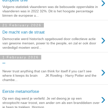
›
Volgens statistiek vlaanderen was de bebouwde oppervlakte in
vlaanderen was in 2022 32%. Dit is het hoogste percentage
binnen de europese u...
21 February 2026
De macht van de straat
›
Democratie werd historisch opgebouwd door collectieve actie
van gewone mensen, power to the people, en zal er ook door
verdedigd moeten word...
1 February 2026
""
›
Never trust anything that can think for itself if you can't see
where it keeps its brain JK Rowling - Harry Potter and the
chambe...
Eerste metamorfose
›
Op een dag werd je verliefd. Je vel dwong je op een
strooptocht naar troost, een ander om als een branddeken over
je heen te trekken. Hormon...