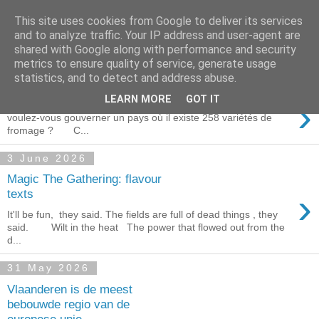
This site uses cookies from Google to deliver its services
Blogrijk
and to analyze traffic. Your IP address and user-agent are
shared with Google along with performance and security
metrics to ensure quality of service, generate usage
statistics, and to detect and address abuse.
23 July 2026
›
LEARN MORE
GOT IT
Van geluk word ik niet gelukkig. Pat Kavanagh Comment
voulez-vous gouverner un pays où il existe 258 variétés de
fromage ? C...
3 June 2026
Magic The Gathering: flavour
›
texts
It'll be fun, they said. The fields are full of dead things , they
said. Wilt in the heat The power that flowed out from the
d...
31 May 2026
Vlaanderen is de meest
bebouwde regio van de
europese unie